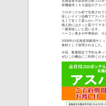
北海道余市郡赤井川村コロボ
有機栽培ＪＡＳ認定のアスパ
コロボックル村で生産されて
珍しいドイツ品種でアスパラ
太くて甘くて柔らかいアスパ
個人的にはさっと茹でてマヨ
一番美味しいと思います。
ベーコン巻きや中華炒め、そ
2008年の北海道洞爺湖サミ
食材として使用されました。
今回、数量限定で予約を承っ
ぜひこの機会にご利用くださ