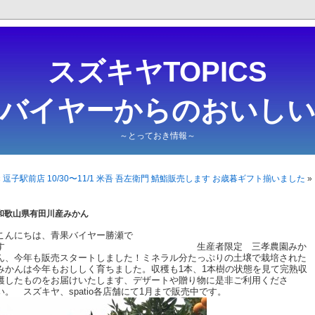
スズキヤTOPICS
・バイヤーからのおいしい
～とっておき情報～
«
逗子駅前店 10/30〜11/1 米吾 吾左衛門 鯖鮨販売します
お歳暮ギフト揃いました
»
和歌山県有田川産みかん
こんにちは、青果バイヤー勝瀬で
す 生産者限定 三孝農園みか
ん、今年も販売スタートしました！ミネラル分たっぷりの土壌で栽培された
みかんは今年もおししく育ちました。収穫も1本、1本樹の状態を見て完熟収
穫したものをお届けいたします、デザートや贈り物に是非ご利用くださ
い。 スズキヤ、spatio各店舗にて1月まで販売中です。