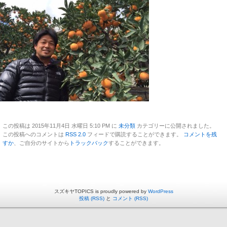
この投稿は 2015年11月4日 水曜日 5:10 PM に
未分類
カテゴリーに公開されました。
この投稿へのコメントは
RSS 2.0
フィードで購読することができます。
コメントを残
すか
、ご自分のサイトから
トラックバック
することができます。
スズキヤTOPICS is proudly powered by
WordPress
投稿 (RSS)
と
コメント (RSS)