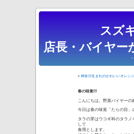
スズキ
店長・バイヤー
～
«
神奈川生まれのかわいいオレン
春の味覚!!!
こんにちは。野菜バイヤーの
今日は春の味覚「たらの目」
タラの芽はウコギ科のタラノ
して
食用とします。