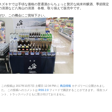
スズキヤでは手頃な価格の普通酒からちょっと贅沢な純米吟醸酒、季節限定
の清酒など八海山の清酒 各種、取り揃えて販売中です。
ぜひ、この機会にご賞味下さい。
この投稿は 2017年10月7日 土曜日 12:34 PM に
商品情報
カテゴリーに公開されまし
た。 この投稿へのコメントは
RSS 2.0
フィードで購読することができます。 現在コメ
ント、トラックバックともに受け付けておりません。