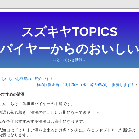
スズキヤTOPICS
・バイヤーからのおいしい
～とっておき情報～
«
おいしいお豆腐のご紹介です！
秋の恒例企画！10月25日（水）峠の釜めし 販売します！
»
おすすめの清酒！
こんにちは 酒担当バイヤーの中島です。
気温も落ち着き、清酒のおいしい時期になってきました。
私が今年おすすめする清酒は八海山になります。
八海山は『よりよい酒を出来るだけ多くの人に』をコンセプトとした新潟の
お酒になります。