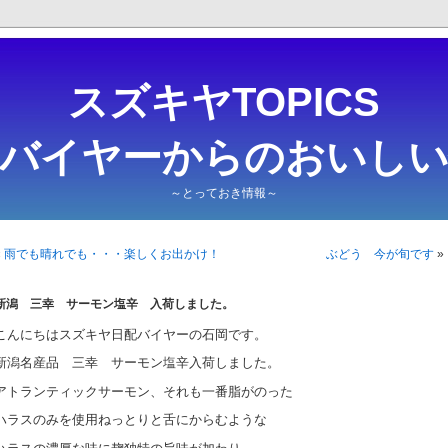
スズキヤTOPICS
・バイヤーからのおいしい
～とっておき情報～
«
雨でも晴れでも・・・楽しくお出かけ！
ぶどう 今が旬です
»
新潟 三幸 サーモン塩辛 入荷しました。
こんにちはスズキヤ日配バイヤーの石岡です。
新潟名産品 三幸 サーモン塩辛入荷しました。
アトランティックサーモン、それも一番脂がのった
ハラスのみを使用ねっとりと舌にからむような