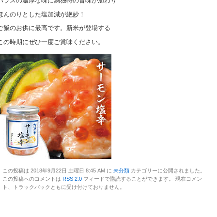
ハラスの濃厚な味に麹独特の旨味が加わり
ほんのりとした塩加減が絶妙！
ご飯のお供に最高です。新米が登場する
この時期にぜひ一度ご賞味ください。
この投稿は 2018年9月22日 土曜日 8:45 AM に
未分類
カテゴリーに公開されました。
この投稿へのコメントは
RSS 2.0
フィードで購読することができます。 現在コメン
ト、トラックバックともに受け付けておりません。