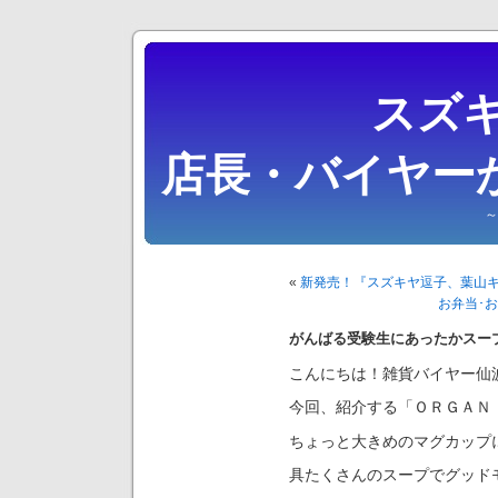
スズキ
店長・バイヤー
～
«
新発売！『スズキヤ逗子、葉山
お弁当･
がんばる受験生にあったかスー
こんにちは！雑貨バイヤー仙
今回、紹介する「ＯＲＧＡＮ
ちょっと大きめのマグカップ
具たくさんのスープでグッド