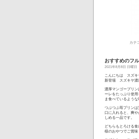
カテ
おすすめのフ
2021年8月8日 日曜日
こんにちは スズキ
新登場 スズキヤ濃
濃厚マンゴープリン
ーレをたっぷり使用
ま食べているような
つぶつぶ苺プリンは
口に入れると、爽や
しめる一品です。
どちらもとろける食
様のおやつでご賞味