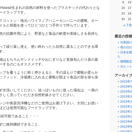
9
10
WrapはHawaii生まれの自然の材料を使ったプラスチックの代わりとな
16
17
ードラップです。
23
24
30
31
クコットン・地元ハワイマノアハニーカンパニーの蜜蝋、オー
イルと樹脂を使ってひとつひとつ手作りで作らています。
« 7月
然の抗菌作用により、野菜など食品の鮮度や美味しさを長持ち
最近の投
冷茶請け
って繰り返し使え、使い終わったら自然に還ることのできる環
母の日の
す。
日本全国
た
物はもちろんサンドイッチやおにぎりなど直接包んだり器の蓋
期間限定
ーするのにもオススメです。
大ヒット
ップを覆うように軽く押さえると、手の温もりで蜜蝋が柔らか
アーカイ
にフィット、冷蔵庫に入れると蜜蝋が固まり食品の形を保ち保
2023年
2023年
ず水洗いしてください。油っぽいものに使った場合は、一滴の
2023年
さしく洗っていただき自然乾燥させてください。
2023年
2023年
ンジや食器洗浄機などのご使用はお避け下さい。大切にお使い
2022年
ほどは使用可能なフードラップです。
2022年
とは、持続可能であること・・・
2022年
2022年
ずに維持継続できること。
2022年
2022年