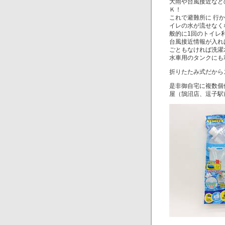
大雨や台風接近など
Ｋ！
これで避難所に 行
イレの水が流せなく
般的に1回のトイレ
台風接近情報が入れ
ごともなければ洗濯
水車用のタンクにも
折りたたみ式だから
是非御自宅に複数個
屋（鵠沼店、逗子駅