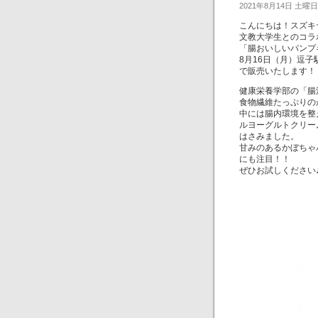
2021年8月14日 土曜日
こんにちは！スズキ
文教大学生とのコラ
「腸おいしいパンプ
8月16日（月）逗
で販売いたします！
健康栄養学部の「腸
食物繊維たっぷりの
中には腸内環境を整
ルヨーグルトクリー
はさみました。
甘みのあるかぼちゃ
にも注目！！
ぜひお試しください