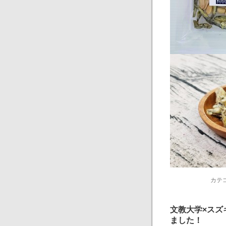
カテ
文教大学×スズ
ました！