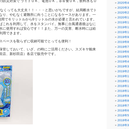
の防災対策で ライトＯＫ、電池ＯＫ，非常食ＯＫ，飲料水もＯ
2020年
2020年
かなくっても大丈夫！！・・・と思いがちですが、結局断水でト
2020年
なり、やむなく避難所に向うことになるケースがあります。一
2020年
利用で６リットルから8リットルの水が必要と言われています。
2019年
ばこれを利用して、水をスタンバイ。無事に台風通過後はなに
2019年
水に使用すれば安心です！！また、万一の災害、断水時には給
2019年
利用できます。
2019年
スペースを取らずに収納可能でとっても便利！
2019年
2019年
保管しておいて、いざ、の時にご活用ください。スズキヤ舶来
2019年
前店、新杉田店）各店で販売中です。
2019年
2019年
2019年
2019年
2019年
2018年
2018年
2018年
2018年
2018年
2018年
2018年
2018年
2018年
2018年