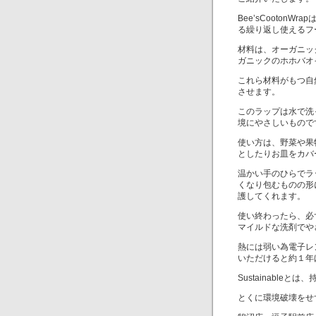
Bee’sCooton
る繰り返し使えるフ
材料は、オーガニッ
ガニックのホホバオ
これら材料がもつ自
させます。
このラップは水で洗
境にやさしいもので
使い方は、野菜や果
としたりお皿をカバ
温かい手のひらでラ
くなり包むものの形
護してくれます。
使い終わったら、必
マイルドな洗剤でや
熱には弱い為電子レ
いただけると約１年
Sustainable
とくに環境破壊をせ