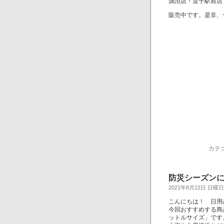
鵠沼店・逗子駅前店
販売中です。是非、
カテ
防災シーズン
2021年8月22日 日曜日
こんにちは！ 日用
今回おすすめする商
ットルサイズ」です