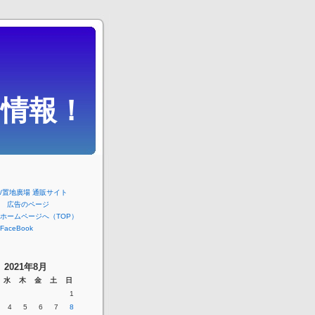
情報！
/置地廣場 通販サイト
 広告のページ
ホームページへ（TOP）
aceBook
2021年8月
水
木
金
土
日
1
4
5
6
7
8