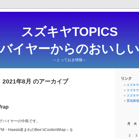
スズキヤTOPICS
・バイヤーからのおいしい
～とっておき情報～
リンク
2021年8月 のアーカイブ
スズキヤ
スズキヤ
スズキヤ
置地廣場F
Wrap
グバイヤーの中島です。
月
火
Hawaii産まれのBee’sCootonWrap～を
2
3