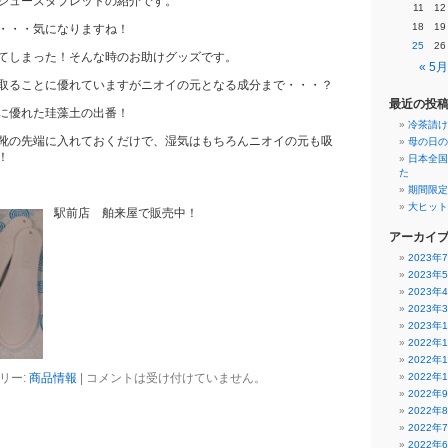
シューズタブレットの紹介です。
11
12
18
19
・・・気になりますね！
25
26
てしまった！そんな時のお助けグッズです。
« 5月
取ることに優れていますがニオイの元となる成分まで・・・？
最近の投
に優れた珪藻土の出番！
冷茶請け
靴の先端に入れておくだけで、湿気はもちろんニオイの元も吸
母の日の
！
日本全国
た
期間限定
大ヒット
駅前店 舶来屋で販売中！
アーカイ
2023年
2023年
2023年
2023年
2023年
2022年
2022年
リー:
商品情報
|
コメントは受け付けていません。
2022年
2022年
2022年
2022年
2022年