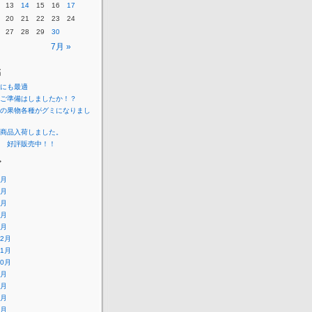
13
14
15
16
17
20
21
22
23
24
27
28
29
30
7月 »
稿
にも最適
ご準備はしましたか！？
の果物各種がグミになりまし
商品入荷しました。
 好評販売中！！
ブ
7月
5月
4月
3月
1月
12月
11月
10月
9月
8月
7月
6月