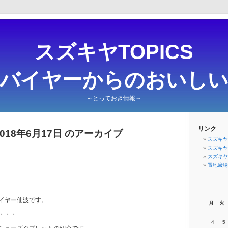
スズキヤTOPICS
・バイヤーからのおいしい
～とっておき情報～
リンク
2018年6月17日 のアーカイブ
スズキヤ
スズキヤ
スズキヤ
置地廣場F
！
イヤー仙波です。
月
火
・・・
4
5