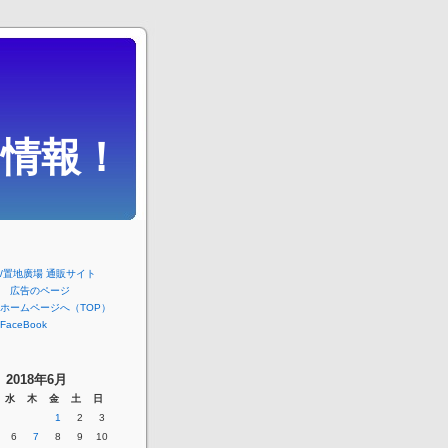
情報！
/置地廣場 通販サイト
 広告のページ
ホームページへ（TOP）
aceBook
2018年6月
水
木
金
土
日
1
2
3
6
7
8
9
10